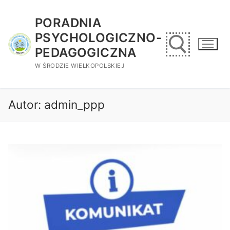
Przejdź
do
PORADNIA
treści
PSYCHOLOGICZNO-
PEDAGOGICZNA
W ŚRODZIE WIELKOPOLSKIEJ
Szukaj:
Autor:
admin_ppp