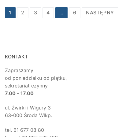
Stronicowanie
1
2
3
4
…
6
NASTĘPNY
wpisów
KONTAKT
Zapraszamy
od poniedziałku od piątku,
sekretariat czynny
7.00 – 17.00
ul. Żwirki i Wigury 3
63-000 Środa Wlkp.
tel. 61 677 08 80