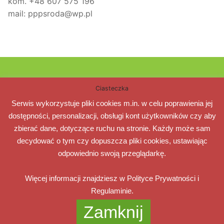
kom. +48 607 575 196
mail: pppsroda@wp.pl
Poradnia Psychologiczno – Pedagogiczna w Środzie
Ciasteczka
Wielkopolskiej
Serwis wykorzystuje pliki cookies m.in. w celu poprawienia jej
dostępności, personalizacji, obsługi kont użytkowników czy aby
63-000 Środa Wlkp.
zbierać dane, dotyczące ruchu na stronie. Każdy może sam
ul. Żwirki i Wigury 3
decydować o tym czy dopuszcza pliki cookies, ustawiając
e-mail: pppsroda@wp.pl
odpowiednio swoją przeglądarkę.
tel. +48 61 677 08 80 tel. kom. +48 607 575 196
Więcej informacji znajdziesz w Polityce Prywatności i
Regulaminie.
Zamknij
Poradnia Psychologiczno-Pedagogiczna