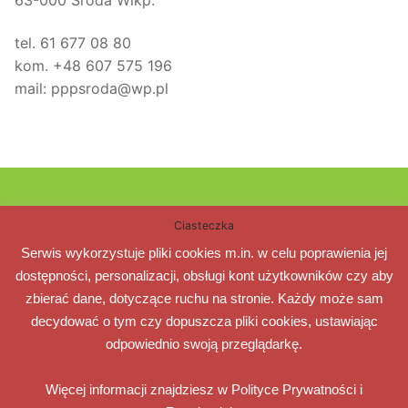
tel. 61 677 08 80
kom. +48 607 575 196
mail: pppsroda@wp.pl
Poradnia Psychologiczno – Pedagogiczna w Środzie
Ciasteczka
Wielkopolskiej
Serwis wykorzystuje pliki cookies m.in. w celu poprawienia jej
dostępności, personalizacji, obsługi kont użytkowników czy aby
63-000 Środa Wlkp.
zbierać dane, dotyczące ruchu na stronie. Każdy może sam
ul. Żwirki i Wigury 3
decydować o tym czy dopuszcza pliki cookies, ustawiając
e-mail: pppsroda@wp.pl
odpowiednio swoją przeglądarkę.
tel. +48 61 677 08 80 tel. kom. +48 607 575 196
Więcej informacji znajdziesz w Polityce Prywatności i