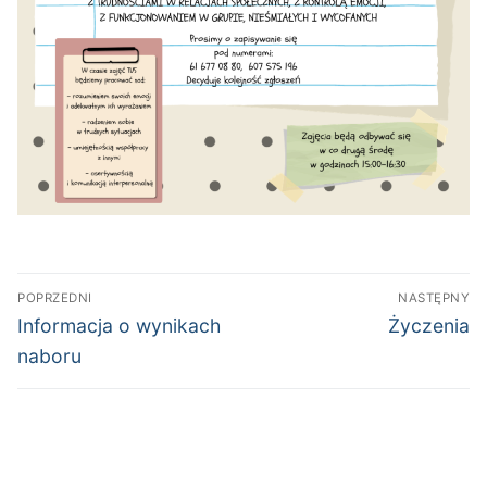
Nawigacja
POPRZEDNI
NASTĘPNY
wpisu
Poprzedni
Następny
Informacja o wynikach
Życzenia
wpis:
wpis:
naboru