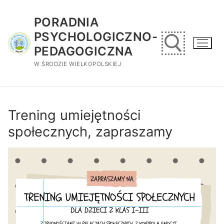
Przejdź
do
PORADNIA
treści
PSYCHOLOGICZNO-
PEDAGOGICZNA
W ŚRODZIE WIELKOPOLSKIEJ
Szukaj:
Trening umiejętności
społecznych, zapraszamy